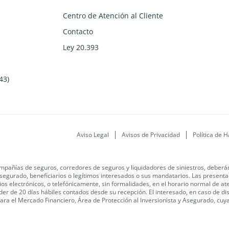
Centro de Atención al Cliente
Contacto
Ley 20.393
43)
Aviso Legal
Avisos de Privacidad
Política de H
mpañías de seguros, corredores de seguros y liquidadores de siniestros, deberán 
segurado, beneficiarios o legítimos interesados o sus mandatarios.
Las presentac
os electrónicos, o telefónicamente, sin formalidades, en el horario normal de at
der de 20 días hábiles contados desde su recepción.
El interesado, en caso de di
 para el Mercado Financiero, Área de Protección al Inversionista y Asegurado, cu