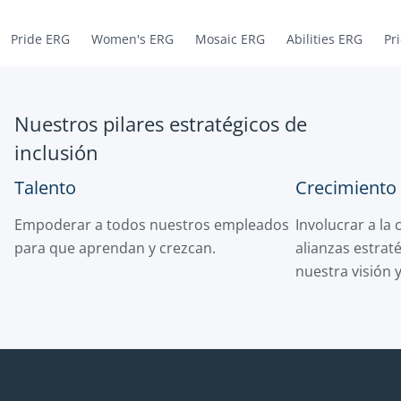
Pride ERG
Women's ERG
Mosaic ERG
Abilities ERG
Pr
Nuestros pilares estratégicos de
inclusión
Talento
Crecimiento
Empoderar a todos nuestros empleados
Involucrar a la
para que aprendan y crezcan.
alianzas estrat
nuestra visión 