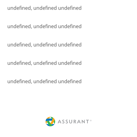
undefined, undefined undefined
undefined, undefined undefined
undefined, undefined undefined
undefined, undefined undefined
undefined, undefined undefined