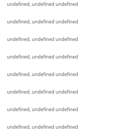
undefined, undefined undefined
undefined, undefined undefined
undefined, undefined undefined
undefined, undefined undefined
undefined, undefined undefined
undefined, undefined undefined
undefined, undefined undefined
undefined, undefined undefined