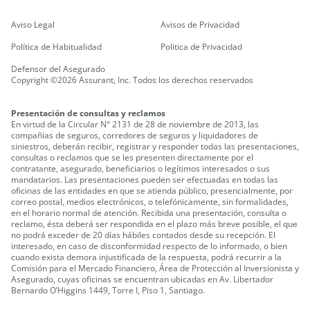
Aviso Legal
Avisos de Privacidad
Política de Habitualidad
Politica de Privacidad
Defensor del Asegurado
Copyright ©2026 Assurant, Inc. Todos los derechos reservados
Presentación de consultas y reclamos
En virtud de la Circular N° 2131 de 28 de noviembre de 2013, las
compañías de seguros, corredores de seguros y liquidadores de
siniestros, deberán recibir, registrar y responder todas las presentaciones,
consultas o reclamos que se les presenten directamente por el
contratante, asegurado, beneficiarios o legítimos interesados o sus
mandatarios.
Las presentaciones pueden ser efectuadas en todas las
oficinas de las entidades en que se atienda público, presencialmente, por
correo postal, medios electrónicos, o telefónicamente, sin formalidades,
en el horario normal de atención.
Recibida una presentación, consulta o
reclamo, ésta deberá ser respondida en el plazo más breve posible, el que
no podrá exceder de 20 días hábiles contados desde su recepción.
El
interesado, en caso de disconformidad respecto de lo informado, o bien
cuando exista demora injustificada de la respuesta, podrá recurrir a la
Comisión para el Mercado Financiero, Área de Protección al Inversionista y
Asegurado, cuyas oficinas se encuentran ubicadas en Av. Libertador
Bernardo O’Higgins 1449, Torre I, Piso 1, Santiago.