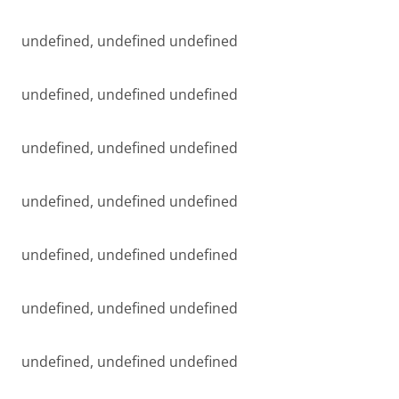
undefined, undefined undefined
undefined, undefined undefined
undefined, undefined undefined
undefined, undefined undefined
undefined, undefined undefined
undefined, undefined undefined
undefined, undefined undefined