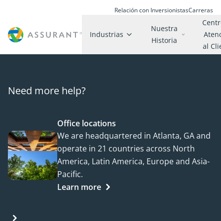
Relación con Inversionistas
Carreras
Centr
Nuestra
Industrias
Aten
Historia
al Cl
Need more help?
Office locations
We are headquartered in Atlanta, GA and
operate in 21 countries across North
America, Latin America, Europe and Asia-
Pacific.
Learn more